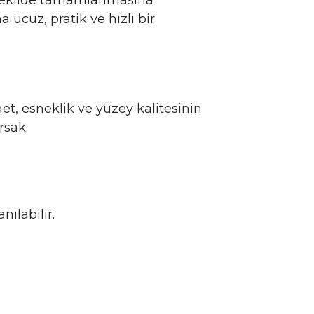
r şekilde tamamlanmasına
 ucuz, pratik ve hızlı bir
t, esneklik ve yüzey kalitesinin
rsak;
ılabilir.