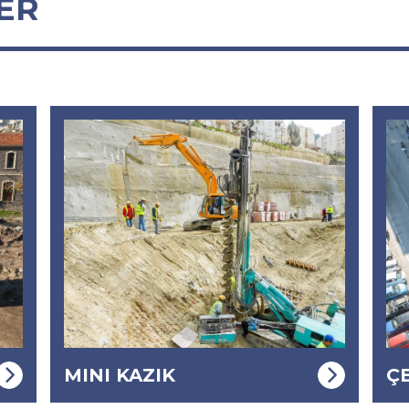
ER
ÇELIK STRUT
S
e