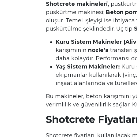
Shotcrete makineleri
, püstkürt
püskürtme makinesi;
Beton pomp
oluşur. Temel işleyişi ise ihtiya
püskürtülme şeklindedir. Üç tip
Kuru Sistem Makineler (Aliv
karışımının
nozle’a
transferi 
daha kolaydır. Performansı do
Yaş Sistem Makineler:
Kuru s
ekipmanlar kullanılarak (vinç,
inşaat alanlarında ve tüneller
Bu makineler, beton karışımını yü
verimlilik ve güvenilirlik sağlar. 
Shotcrete Fiyatlar
Shotcrete fiyatları, kullanılacak