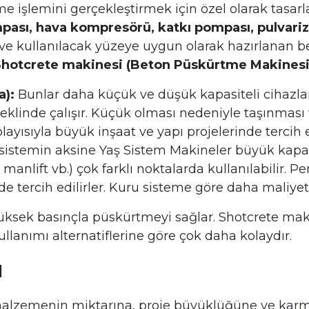
me işlemini gerçekleştirmek için özel olarak tasarl
ası, hava kompresörü, katkı pompası, pulvarize
ca ve kullanılacak yüzeye uygun olarak hazırlanan 
Shotcrete makinesi (Beton Püskürtme Makinesi
a):
Bunlar daha küçük ve düşük kapasiteli cihazla
şeklinde çalışır. Küçük olması nedeniyle taşınması
layısıyla büyük inşaat ve yapı projelerinde tercih 
istemin aksine Yaş Sistem Makineler büyük kapasit
 manlift vb.) çok farklı noktalarda kullanılabilir.
de tercih edilirler. Kuru sisteme göre daha maliyetl
ksek basınçla püskürtmeyi sağlar. Shotcrete makin
Kullanımı alternatiflerine göre çok daha kolaydır.
ı
 malzemenin miktarına, proje büyüklüğüne ve karmaş