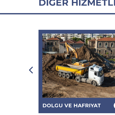
DİĞER HİZMETL
YAT
MINI KAZIK
 ve altyapı
Temel oluşturma ve zemin iyileştirm
vazgeçilmez
işlemlerinde yaygın olarak kullanılan