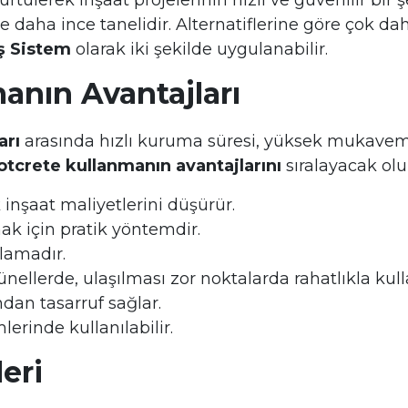
tülerek inşaat projelerinin hızlı ve güvenilir bi
daha ince tanelidir. Alternatiflerine göre çok daha
ş Sistem
olarak iki şekilde uygulanabilir.
anın Avantajları
arı
arasında hızlı kuruma süresi, yüksek mukaveme
otcrete kullanmanın avantajlarını
sıralayacak olu
k inşaat maliyetlerini düşürür.
k için pratik yöntemdir.
lamadır.
ellerde, ulaşılması zor noktalarda rahatlıkla kullan
dan tasarruf sağlar.
rinde kullanılabilir.
eri