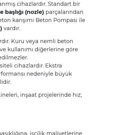
anmış cihazlardır. Standart bir
 başlığı (nozle)
parçalarından
beton karışımı Beton Pompası ile
)
vardır.
rdır. Kuru veya nemli beton
 ve kullanımı diğerlerine göre
edilmezler.
eli cihazlardır. Ekstra
 Performansı nedeniyle büyük
idir.
eleri, inşaat projelerinde hız,
ıklığına, işçilik maliyetlerine