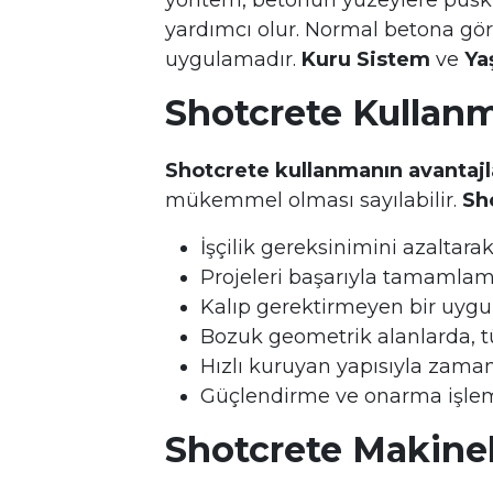
yöntem, betonun yüzeylere püskür
yardımcı olur. Normal betona göre 
uygulamadır.
Kuru Sistem
ve
Ya
Shotcrete Kullanm
Shotcrete kullanmanın avantajl
mükemmel olması sayılabilir.
Sh
İşçilik gereksinimini azaltara
Projeleri başarıyla tamamlama
Kalıp gerektirmeyen bir uygu
Bozuk geometrik alanlarda, tün
Hızlı kuruyan yapısıyla zaman
Güçlendirme ve onarma işlemle
Shotcrete Makinel