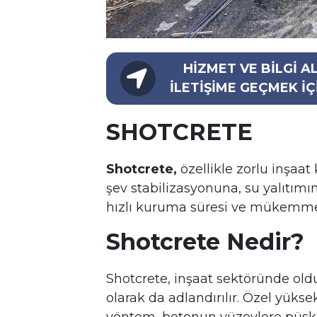
HİZMET VE BİLGİ A
İLETİŞİME GEÇMEK İÇ
SHOTCRETE
Shotcrete,
özellikle zorlu inşaat
şev stabilizasyonuna, su yalıtım
hızlı kuruma süresi ve mükemmel 
Shotcrete Nedir?
Shotcrete, inşaat sektöründe old
olarak da adlandırılır. Özel yüks