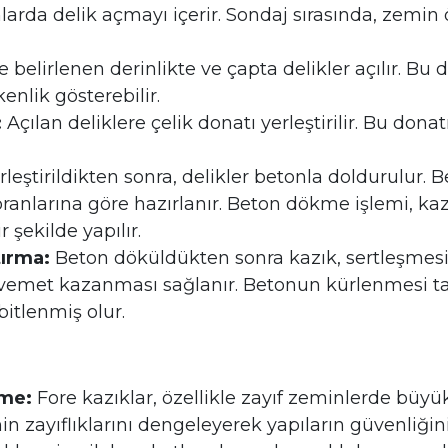
nlarda delik açmayı içerir. Sondaj sırasında, zemin 
e belirlenen derinlikte ve çapta delikler açılır. Bu 
enlik gösterebilir.
:
Açılan deliklere çelik donatı yerleştirilir. Bu don
leştirildikten sonra, delikler betonla doldurulur. 
oranlarına göre hazırlanır. Beton dökme işlemi, ka
 şekilde yapılır.
tırma:
Beton döküldükten sonra kazık, sertleşmesi iç
emet kazanması sağlanır. Betonun kürlenmesi t
bitlenmiş olur.
rme:
Fore kazıklar, özellikle zayıf zeminlerde büy
n zayıflıklarını dengeleyerek yapıların güvenliğini a