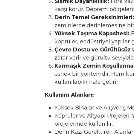
Sismik Dayanıklılık:
Fore kaz
karşı korur. Deprem bölgeleri
Derin Temel Gereksinimleri
zeminlerde derinlemesine bir t
Yüksek Taşıma Kapasitesi:
F
köprüler, endüstriyel yapılar g
Çevre Dostu ve Gürültüsüz
zarar verir ve gürültü seviyel
Karmaşık Zemin Koşullarına
esnek bir yöntemdir. Hem kuru
kullanılabilir hale getirir.
Kullanım Alanları:
Yüksek Binalar ve Alışveriş Me
Köprüler ve Altyapı Projeleri
projelerinde kullanılır.
Derin Kazı Gerektiren Alanlar: