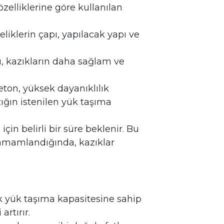
özelliklerine göre kullanılan
deliklerin çapı, yapılacak yapı ve
atı, kazıkların daha sağlam ve
Beton, yüksek dayanıklılık
zığın istenilen yük taşıma
in belirli bir süre beklenir. Bu
amamlandığında, kazıklar
ük yük taşıma kapasitesine sahip
rtırır.