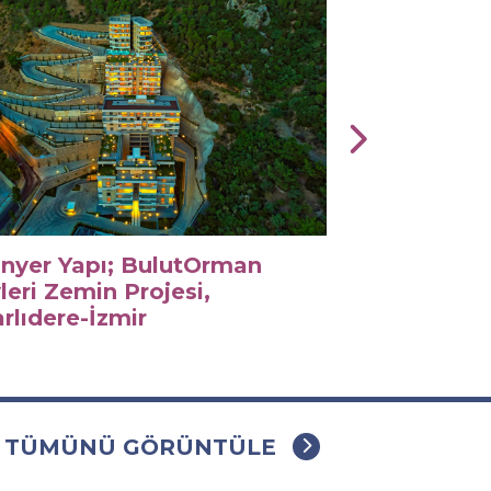
nyer Yapı; BulutOrman
İZMİR Çiğli
leri Zemin Projesi,
Konut Proj
rlıdere-İzmir
TÜMÜNÜ GÖRÜNTÜLE