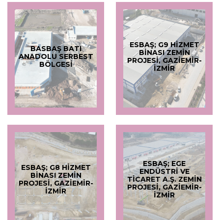
ESBAŞ; G9 HIZMET
BASBAŞ BATI
BINASI ZEMIN
ANADOLU SERBEST
PROJESI, GAZIEMIR-
BÖLGESI
İZMIR
ESBAŞ; EGE
ESBAŞ; G8 HIZMET
ENDÜSTRI VE
BINASI ZEMIN
TICARET A.Ş. ZEMIN
PROJESI, GAZIEMIR-
PROJESI, GAZIEMIR-
İZMIR
İZMIR